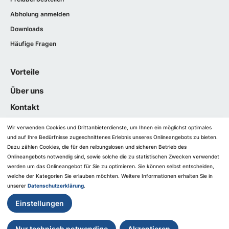
Abholung anmelden
Downloads
Häufige Fragen
Vorteile
Über uns
Kontakt
Wir verwenden Cookies und Drittanbieterdienste, um Ihnen ein möglichst optimales
und auf Ihre Bedürfnisse zugeschnittenes ​Erlebnis unseres Onlineangebots zu bieten.
Dazu zählen Cookies, die für den reibungslosen und sicheren Betrieb des
Impressum
Onlineangebots notwendig sind, sowie solche die zu statistischen Zwecken verwendet
AGB
werden um das Onlineangebot für Sie zu optimieren. Sie können selbst entscheiden,
welche der Kategorien Sie erlauben möchten. Weitere Informationen erhalten Sie in
Barrierefreiheit
unserer
Datenschutzerklärung
.
Datenschutz
Einstellungen
Datenschutzeinstellungen
Vertragswiderruf
Nur technisch notwendige
Akzeptieren